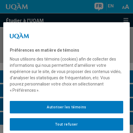
FR
EN
Étudier à l'UQAM
COURS
//
BIF7100
Ressources bioinformatiques et bioinformatique
Préférences en matière de témoins
séquentielle
Nous utilisons des témoins (cookies) afin de collecter des
informations qui nous permettent d’améliorer votre
expérience sur le site, de vous proposer des contenus vidéo,
Description du cours
d’analyser les statistiques de fréquentation, etc. Vous
pouvez personnaliser votre choix en sélectionnant
Horaire - Été 2026
« Préférences ».
Horaire - Automne 2026
Autoriser les témoins
Horaire - Hiver 2027
Tout refuser