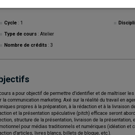
Cycle
: 1
Discipl
Type de cours
: Atelier
Nombre de crédits
: 3
bjectifs
cours a pour objectif de permettre d'identifier et de maîtriser le
r la communication marketing. Axé sur la réalité du travail en agen
hniques propres à la préparation, à la rédaction et à la livraison 
action et la présentation spéculative (pitch) efficace seront abo
ection, structure de la présentation, livraison de la présentation, 
motionnel pour médias traditionnels et numériques (idéation et créa
ction d'articles, livres blancs, billets de blogue, etc.).