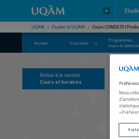
Étudi
UQAM
›
Étudier à l'UQAM
›
Cours COM2670 | Produc
Programmes,
Accueil
Vous êtes
cours et admiss
Retour à la section
C
Cours et horaires
Préférenc
Nous utili
d’améliore
statistiqu
« Préféren
Préf