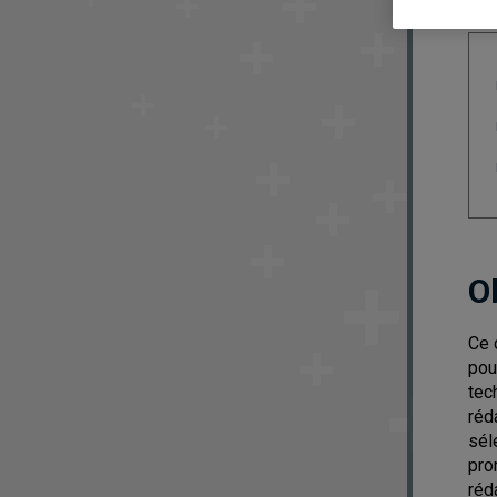
O
Ce 
pou
tec
réd
sél
pro
réda