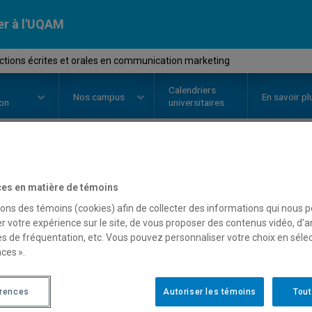
er à l'UQAM
tions écrites et orales en communication marketing
Calendriers
Nos
campus
En savoir pl
ion
universitaires
OURS
//
COM2670
-
Productions é
es en matière de témoins
communication marketi
sons des témoins (cookies) afin de collecter des informations qui nous 
r votre expérience sur le site, de vous proposer des contenus vidéo, d’a
es de fréquentation, etc. Vous pouvez personnaliser votre choix en séle
ces ».
Description
Horaire - Été 2026
Horaire
érences
Autoriser les témoins
Tout