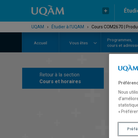
Étudi
UQAM
›
Étudier à l'UQAM
›
Cours COM2670 | Produc
Programmes,
Accueil
Vous êtes
cours et admiss
Retour à la section
C
Cours et horaires
Préférenc
Nous utili
d’améliore
statistiqu
« Préféren
Préf