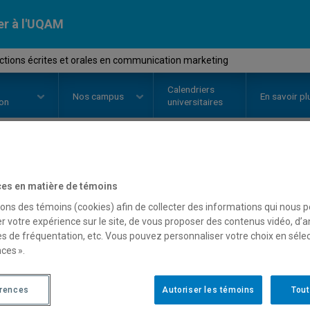
er à l'UQAM
tions écrites et orales en communication marketing
Calendriers
Nos
campus
En savoir pl
ion
universitaires
OURS
//
COM2670
-
Productions é
es en matière de témoins
communication marketi
sons des témoins (cookies) afin de collecter des informations qui nous 
r votre expérience sur le site, de vous proposer des contenus vidéo, d’a
es de fréquentation, etc. Vous pouvez personnaliser votre choix en séle
ces ».
Description
Horaire - Été 2026
Horaire
érences
Autoriser les témoins
Tout