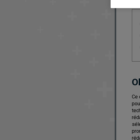
O
Ce 
pou
tec
réd
sél
pro
réda