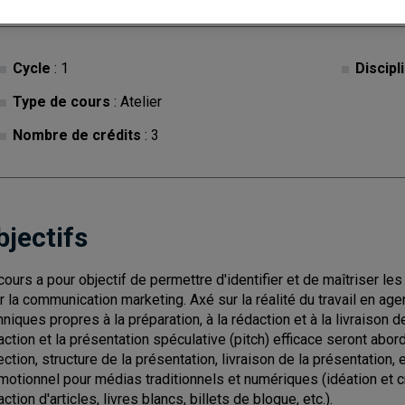
Cycle
: 1
Discipl
Type de cours
: Atelier
Nombre de crédits
: 3
bjectifs
cours a pour objectif de permettre d'identifier et de maîtriser le
r la communication marketing. Axé sur la réalité du travail en agen
hniques propres à la préparation, à la rédaction et à la livraison 
action et la présentation spéculative (pitch) efficace seront abo
ection, structure de la présentation, livraison de la présentation, 
motionnel pour médias traditionnels et numériques (idéation et créa
ction d'articles, livres blancs, billets de blogue, etc.).