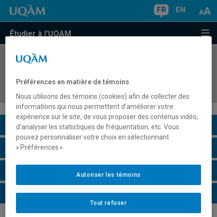
FR
EN
Étudier à l'UQAM
COURS
//
DDD1230
Introduction et initiation à l'intervention
Préférences en matière de témoins
pédagogique
Nous utilisons des témoins (cookies) afin de collecter des
informations qui nous permettent d’améliorer votre
expérience sur le site, de vous proposer des contenus vidéo,
Description du cours
d’analyser les statistiques de fréquentation, etc. Vous
pouvez personnaliser votre choix en sélectionnant
Horaire - Été 2026
« Préférences ».
Horaire - Automne 2026
Autoriser les témoins
Horaire - Hiver 2027
Tout refuser