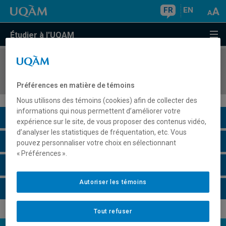
FR
EN
Étudier à l'UQAM
COURS
//
DDL8110
Didactique de l'écriture en langue première
Préférences en matière de témoins
Nous utilisons des témoins (cookies) afin de collecter des
informations qui nous permettent d’améliorer votre
Description du cours
expérience sur le site, de vous proposer des contenus vidéo,
d’analyser les statistiques de fréquentation, etc. Vous
Horaire - Été 2026
pouvez personnaliser votre choix en sélectionnant
« Préférences ».
Horaire - Automne 2026
Autoriser les témoins
Horaire - Hiver 2027
Tout refuser