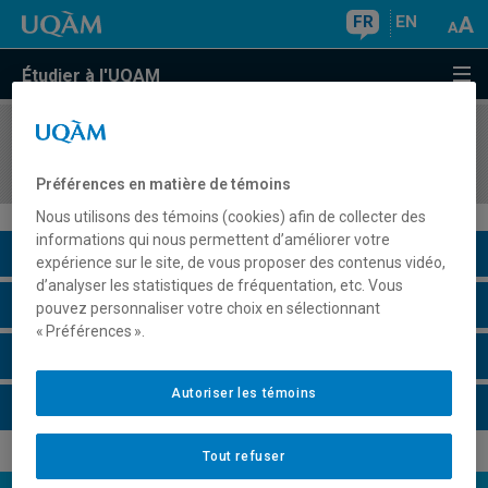
FR
EN
Étudier à l'UQAM
COURS
//
DDL8110
Didactique de l'écriture en langue première
Préférences en matière de témoins
Nous utilisons des témoins (cookies) afin de collecter des
informations qui nous permettent d’améliorer votre
Description du cours
expérience sur le site, de vous proposer des contenus vidéo,
d’analyser les statistiques de fréquentation, etc. Vous
Horaire - Été 2026
pouvez personnaliser votre choix en sélectionnant
« Préférences ».
Horaire - Automne 2026
Autoriser les témoins
Horaire - Hiver 2027
Tout refuser