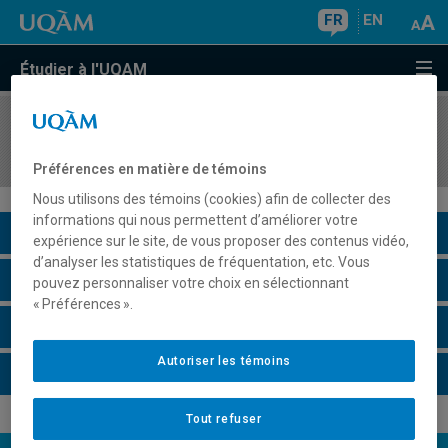
FR
EN
Étudier à l'UQAM
COURS
//
DSR6306
Séminaire sur les marchés des pays asiatiques
Préférences en matière de témoins
Nous utilisons des témoins (cookies) afin de collecter des
informations qui nous permettent d’améliorer votre
Description du cours
expérience sur le site, de vous proposer des contenus vidéo,
d’analyser les statistiques de fréquentation, etc. Vous
Horaire - Été 2026
pouvez personnaliser votre choix en sélectionnant
« Préférences ».
Horaire - Automne 2026
Autoriser les témoins
Horaire - Hiver 2027
Tout refuser