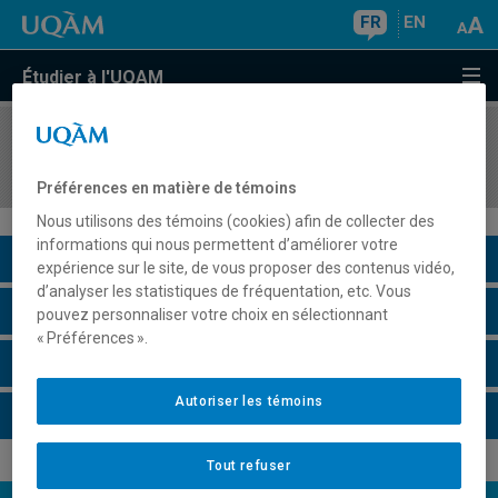
FR
EN
Étudier à l'UQAM
COURS
//
DSR6306
Séminaire sur les marchés des pays asiatiques
Préférences en matière de témoins
Nous utilisons des témoins (cookies) afin de collecter des
informations qui nous permettent d’améliorer votre
Description du cours
expérience sur le site, de vous proposer des contenus vidéo,
d’analyser les statistiques de fréquentation, etc. Vous
Horaire - Été 2026
pouvez personnaliser votre choix en sélectionnant
« Préférences ».
Horaire - Automne 2026
Autoriser les témoins
Horaire - Hiver 2027
Tout refuser