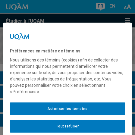
FR
EN
Étudier à l'UQAM
COURS
//
DSR6310
Séminaire sur les marchés de l'Accord Canada–
Préférences en matière de témoins
États-Unis–Mexique (ACEUM)
Nous utilisons des témoins (cookies) afin de collecter des
informations qui nous permettent d’améliorer votre
expérience sur le site, de vous proposer des contenus vidéo,
Description du cours
d’analyser les statistiques de fréquentation, etc. Vous
pouvez personnaliser votre choix en sélectionnant
Horaire - Été 2026
« Préférences ».
Horaire - Automne 2026
Autoriser les témoins
Horaire - Hiver 2027
Tout refuser