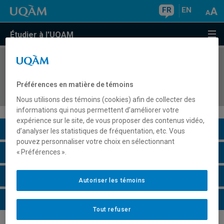
FR
EN
Étudier à l'UQAM
COURS
//
DSR7620
Analyse du cycle de vie des produits et des
Préférences en matière de témoins
services : théories et applications
Nous utilisons des témoins (cookies) afin de collecter des
informations qui nous permettent d’améliorer votre
expérience sur le site, de vous proposer des contenus vidéo,
Description du cours
d’analyser les statistiques de fréquentation, etc. Vous
pouvez personnaliser votre choix en sélectionnant
Horaire - Été 2026
« Préférences ».
Horaire - Automne 2026
Autoriser les témoins
Horaire - Hiver 2027
Tout refuser