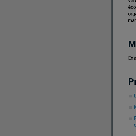
ver
éco
org
mar
M
Ens
P