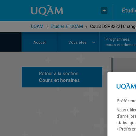
Étudi
UQAM
›
Étudier à l'UQAM
›
Cours DSR8222 | Change
Programmes,
Accueil
Vous êtes
cours et admiss
Retour à la section
C
Cours et horaires
Préférenc
Nous utili
d’améliore
statistiqu
« Préféren