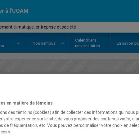
er à l'UQAM
ment climatique, entreprise et société
Calendriers
Nos
campus
En savoir pl
ion
universitaires
OURS
//
DSR8222
-
Changement c
et société
es en matière de témoins
sons des témoins (cookies) afin de collecter des informations qui nous 
r votre expérience sur le site, de vous proposer des contenus vidéo, d’a
Description
Horaire - Été 2026
Horaire
es de fréquentation, etc. Vous pouvez personnaliser votre choix en séle
ces ».