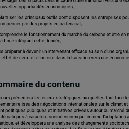
Envisager ces impacts dans le cadre d'une transition vers une 
nouvelles opportunités économiques;
aitriser les principaux outils dont disposent les entreprises pou
compenser par des projets en partenariat;
Comprendre le fonctionnement du marché du carbone et être en m
carbone intégrant cette donnée;
Se préparer à devenir un intervenant efficace au sein d'une orga
 effet de serre et s'inscrire dans la transition vers une économi
ommaire du contenu
cours présentera les enjeux stratégiques auxquelles font face l
lementaire issu des négociations internationales sur le climat e
iant politiques publiques et initiatives privées autour du marché 
blématiques à caractère socioéconomique, comme l'adaptation au
matique, et développera une analyse des changements sociotechni