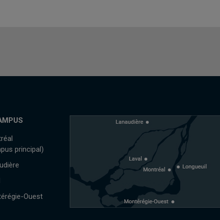
AMPUS
réal
pus principal)
udière
l
érégie-Ouest