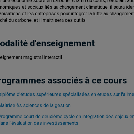
s une économie sobre en carbone. À la fin du cours, l'étudiant 
nomiques et sociaux liés au changement climatique, il saura ident
anisations et les entreprises pour intégrer la lutte au changemen
ché du carbone, et il maitrisera ces outils.
odalité d'enseignement
eignement magistral interactif.
rogrammes associés à ce cours
Diplôme d'études supérieures spécialisées en études sur l'alime
Maîtrise ès sciences de la gestion
Programme court de deuxième cycle en intégration des enjeux e
dans l'évaluation des investissements