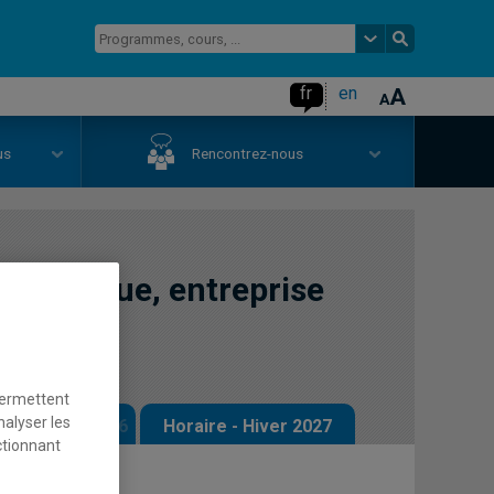
fr
en
us
Rencontrez-nous
limatique, entreprise
permettent
nalyser les
 - Automne 2026
Horaire - Hiver 2027
ctionnant