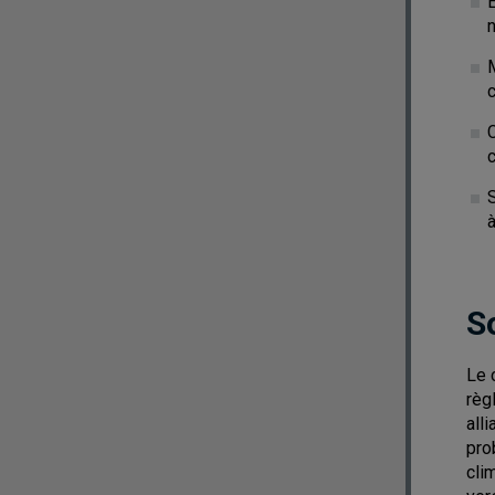
M
à
S
Le 
règ
all
pro
cli