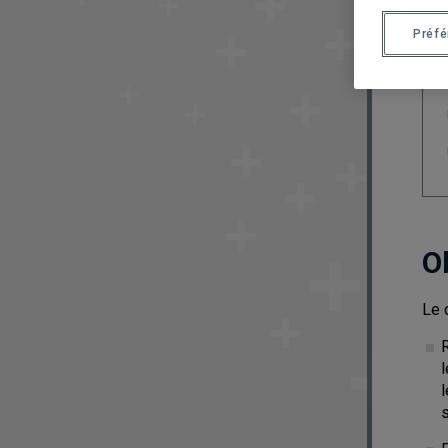
Préf
O
Le 
R