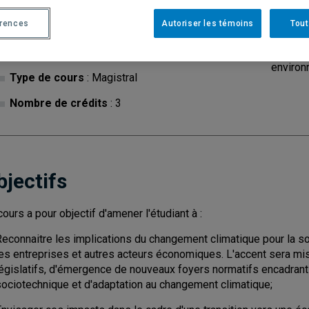
érences
Autoriser les témoins
Tout
Cycle
: 2
Discipl
environ
Type de cours
: Magistral
Nombre de crédits
: 3
bjectifs
cours a pour objectif d'amener l'étudiant à :
econnaitre les implications du changement climatique pour la soc
les entreprises et autres acteurs économiques. L'accent sera m
législatifs, d'émergence de nouveaux foyers normatifs encadran
sociotechnique et d'adaptation au changement climatique;