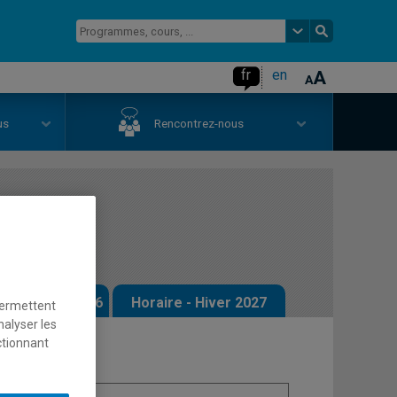
fr
en
us
Rencontrez-nous
 Québec
 - Automne 2026
Horaire - Hiver 2027
permettent
nalyser les
ctionnant