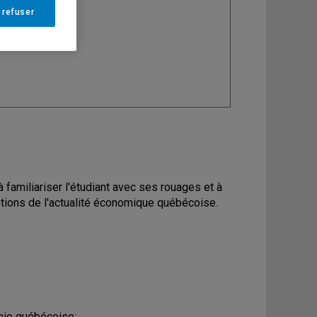
 refuser
ine
: Économie
 familiariser l'étudiant avec ses rouages et à
stions de l'actualité économique québécoise.
omie québécoise;