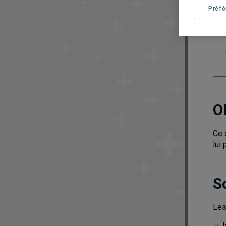
Préf
O
Ce 
lui
S
Les