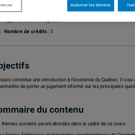
érences
Autoriser les témoins
Tout
Cycle
: 1
Discipl
Type de cours
: Magistral
Nombre de crédits
: 3
bjectifs
cours constitue une introduction à l'économie du Québec. Il vise à
 permettre de porter un jugement informé sur les principales que
ommaire du contenu
 thèmes suivants seront abordés dans le cadre de ce cours :
les forces, faiblesses et principales caractéristiques de l'écon