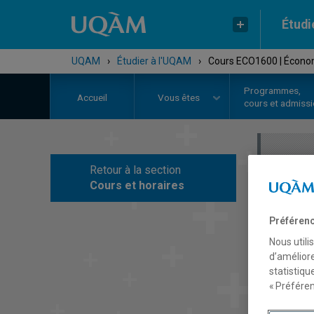
Étudi
UQAM
›
Étudier à l'UQAM
›
Cours ECO1600 | Écono
Programmes,
Accueil
Vous êtes
cours et admiss
Retour à la section
C
Cours et horaires
Préférenc
Nous utili
d’améliore
statistiqu
« Préféren