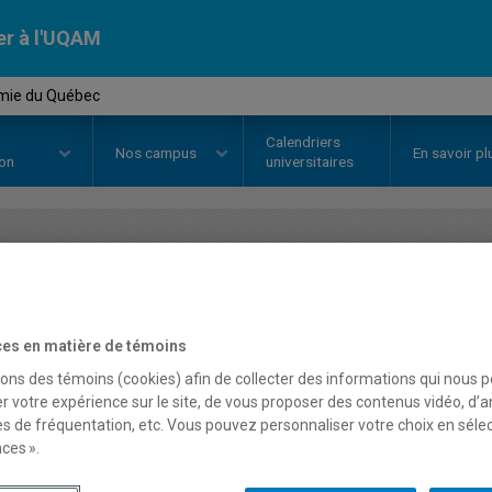
er à l'UQAM
mie du Québec
Calendriers
Nos
campus
En savoir pl
ion
universitaires
OURS
//
ECO1600
-
Économie du
es en matière de témoins
Description
Horaire - Été 2026
Horaire
sons des témoins (cookies) afin de collecter des informations qui nous 
r votre expérience sur le site, de vous proposer des contenus vidéo, d’a
es de fréquentation, etc. Vous pouvez personnaliser votre choix en séle
ces ».