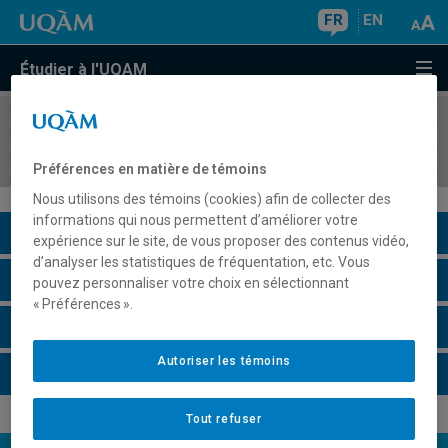
FR
EN
Étudier à l'UQAM
COURS
//
ECO2013
Microéconomie II
Préférences en matière de témoins
Nous utilisons des témoins (cookies) afin de collecter des
informations qui nous permettent d’améliorer votre
Description du cours
expérience sur le site, de vous proposer des contenus vidéo,
d’analyser les statistiques de fréquentation, etc. Vous
Horaire - Été 2026
pouvez personnaliser votre choix en sélectionnant
« Préférences ».
Horaire - Automne 2026
Autoriser les témoins
Horaire - Hiver 2027
Tout refuser