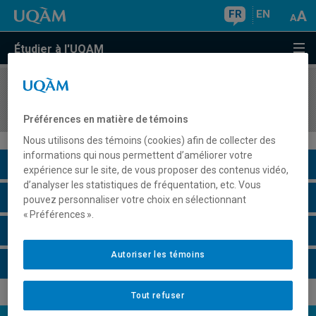
FR
EN
Étudier à l'UQAM
COURS
//
ECO2023
Macroéconomie II
Préférences en matière de témoins
Nous utilisons des témoins (cookies) afin de collecter des
informations qui nous permettent d’améliorer votre
Description du cours
expérience sur le site, de vous proposer des contenus vidéo,
d’analyser les statistiques de fréquentation, etc. Vous
Horaire - Été 2026
pouvez personnaliser votre choix en sélectionnant
« Préférences ».
Horaire - Automne 2026
Autoriser les témoins
Horaire - Hiver 2027
Tout refuser