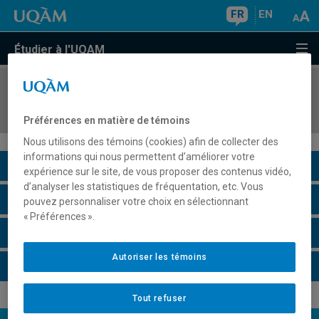
FR
EN
Étudier à l'UQAM
COURS
//
ECO2023
Macroéconomie II
Préférences en matière de témoins
Nous utilisons des témoins (cookies) afin de collecter des
informations qui nous permettent d’améliorer votre
Description du cours
expérience sur le site, de vous proposer des contenus vidéo,
d’analyser les statistiques de fréquentation, etc. Vous
Horaire - Été 2026
pouvez personnaliser votre choix en sélectionnant
« Préférences ».
Horaire - Automne 2026
Autoriser les témoins
Horaire - Hiver 2027
Tout refuser