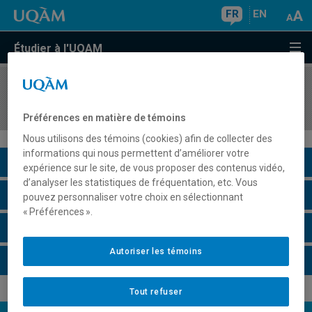
FR
EN
Étudier à l'UQAM
COURS
//
ECO3013
Microéconomie III
Préférences en matière de témoins
Nous utilisons des témoins (cookies) afin de collecter des
informations qui nous permettent d’améliorer votre
Description du cours
expérience sur le site, de vous proposer des contenus vidéo,
d’analyser les statistiques de fréquentation, etc. Vous
Horaire - Été 2026
pouvez personnaliser votre choix en sélectionnant
« Préférences ».
Horaire - Automne 2026
Autoriser les témoins
Horaire - Hiver 2027
Tout refuser