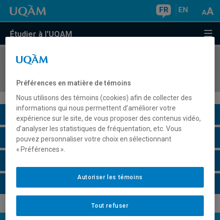
FR
EN
Étudier à l'UQAM
COURS
//
ECO3023
Macroéconomie III
Préférences en matière de témoins
Nous utilisons des témoins (cookies) afin de collecter des
informations qui nous permettent d’améliorer votre
Description du cours
expérience sur le site, de vous proposer des contenus vidéo,
d’analyser les statistiques de fréquentation, etc. Vous
Horaire - Été 2026
pouvez personnaliser votre choix en sélectionnant
« Préférences ».
Horaire - Automne 2026
Autoriser les témoins
Horaire - Hiver 2027
Tout refuser