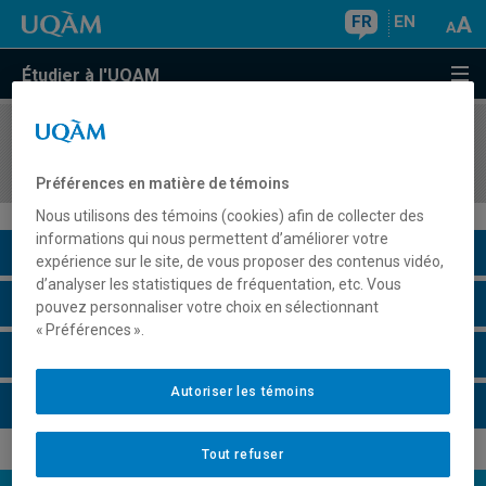
FR
EN
Étudier à l'UQAM
COURS
//
ECO8620
Économétrie de la finance et applications
Préférences en matière de témoins
Nous utilisons des témoins (cookies) afin de collecter des
informations qui nous permettent d’améliorer votre
Description du cours
expérience sur le site, de vous proposer des contenus vidéo,
d’analyser les statistiques de fréquentation, etc. Vous
Horaire - Été 2026
pouvez personnaliser votre choix en sélectionnant
« Préférences ».
Horaire - Automne 2026
Autoriser les témoins
Horaire - Hiver 2027
Tout refuser