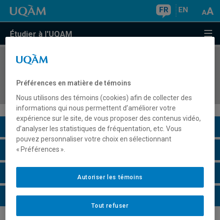
FR
EN
Étudier à l'UQAM
COURS
//
EMB7010
Construction de logiciel en environnement
Préférences en matière de témoins
embarqué
Nous utilisons des témoins (cookies) afin de collecter des
informations qui nous permettent d’améliorer votre
expérience sur le site, de vous proposer des contenus vidéo,
Description du cours
d’analyser les statistiques de fréquentation, etc. Vous
pouvez personnaliser votre choix en sélectionnant
Horaire - Été 2026
« Préférences ».
Horaire - Automne 2026
Autoriser les témoins
Horaire - Hiver 2027
Tout refuser