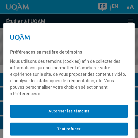
FR
EN
Étudier à l'UQAM
COURS
//
FIN1515
Levée de fonds et recherche de ressources
Préférences en matière de témoins
financières en OSBL
Nous utilisons des témoins (cookies) afin de collecter des
informations qui nous permettent d’améliorer votre
expérience sur le site, de vous proposer des contenus vidéo,
Description du cours
d’analyser les statistiques de fréquentation, etc. Vous
pouvez personnaliser votre choix en sélectionnant
Horaire - Été 2026
« Préférences ».
Horaire - Automne 2026
Autoriser les témoins
Horaire - Hiver 2027
Tout refuser