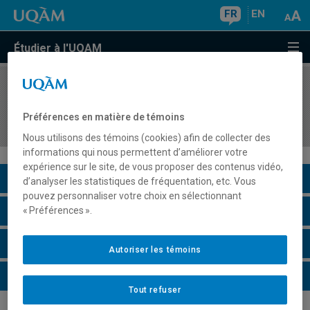
FR
EN
Étudier à l'UQAM
COURS
//
FIN1515
Levée de fonds et recherche de ressources
Préférences en matière de témoins
financières en OSBL
Nous utilisons des témoins (cookies) afin de collecter des
informations qui nous permettent d’améliorer votre
expérience sur le site, de vous proposer des contenus vidéo,
Description du cours
d’analyser les statistiques de fréquentation, etc. Vous
pouvez personnaliser votre choix en sélectionnant
Horaire - Été 2026
« Préférences ».
Horaire - Automne 2026
Autoriser les témoins
Horaire - Hiver 2027
Tout refuser