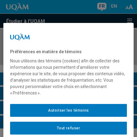
FR
EN
Étudier à l'UQAM
COURS
//
FIN1800
Financement de la petite et moyenne
Préférences en matière de témoins
organisation
Nous utilisons des témoins (cookies) afin de collecter des
informations qui nous permettent d’améliorer votre
expérience sur le site, de vous proposer des contenus vidéo,
Description du cours
d’analyser les statistiques de fréquentation, etc. Vous
pouvez personnaliser votre choix en sélectionnant
Horaire - Été 2026
« Préférences ».
Horaire - Automne 2026
Autoriser les témoins
Horaire - Hiver 2027
Tout refuser