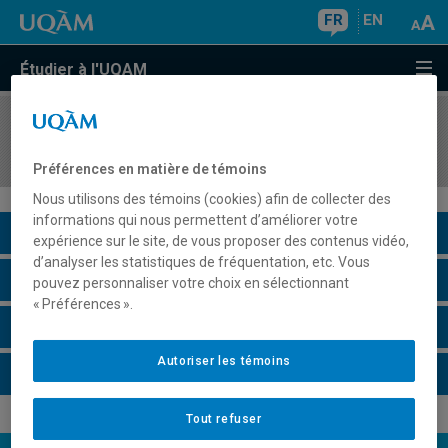
FR
EN
Étudier à l'UQAM
COURS
//
FIN5523
Marché obligataire et taux d'intérêt
Préférences en matière de témoins
Nous utilisons des témoins (cookies) afin de collecter des
informations qui nous permettent d’améliorer votre
Description du cours
expérience sur le site, de vous proposer des contenus vidéo,
d’analyser les statistiques de fréquentation, etc. Vous
Horaire - Été 2026
pouvez personnaliser votre choix en sélectionnant
« Préférences ».
Horaire - Automne 2026
Autoriser les témoins
Horaire - Hiver 2027
Tout refuser