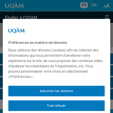
FR
EN
Étudier à l'UQAM
COURS
//
FIN5523
Marché obligataire et taux d'intérêt
Préférences en matière de témoins
Nous utilisons des témoins (cookies) afin de collecter des
informations qui nous permettent d’améliorer votre
Description du cours
expérience sur le site, de vous proposer des contenus vidéo,
d’analyser les statistiques de fréquentation, etc. Vous
Horaire - Été 2026
pouvez personnaliser votre choix en sélectionnant
« Préférences ».
Horaire - Automne 2026
Autoriser les témoins
Horaire - Hiver 2027
Tout refuser