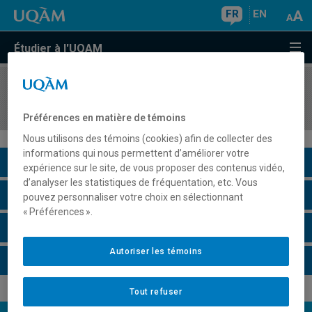
FR
EN
Étudier à l'UQAM
COURS
//
FIN5525
Théorie de portefeuille
Préférences en matière de témoins
Nous utilisons des témoins (cookies) afin de collecter des
informations qui nous permettent d’améliorer votre
Description du cours
expérience sur le site, de vous proposer des contenus vidéo,
d’analyser les statistiques de fréquentation, etc. Vous
Horaire - Été 2026
pouvez personnaliser votre choix en sélectionnant
« Préférences ».
Horaire - Automne 2026
Autoriser les témoins
Horaire - Hiver 2027
Tout refuser