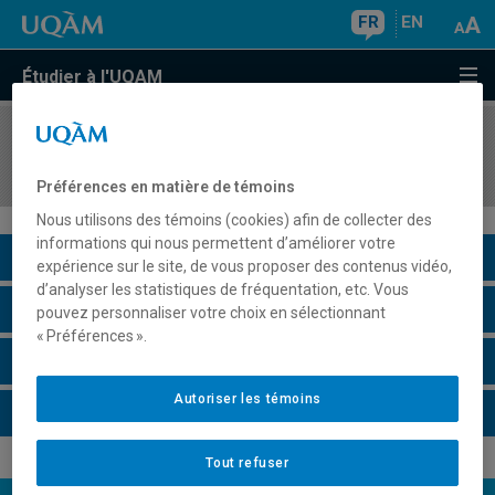
FR
EN
Étudier à l'UQAM
COURS
//
FIN5550
Options et contrats à terme
Préférences en matière de témoins
Nous utilisons des témoins (cookies) afin de collecter des
informations qui nous permettent d’améliorer votre
Description du cours
expérience sur le site, de vous proposer des contenus vidéo,
d’analyser les statistiques de fréquentation, etc. Vous
Horaire - Été 2026
pouvez personnaliser votre choix en sélectionnant
« Préférences ».
Horaire - Automne 2026
Autoriser les témoins
Horaire - Hiver 2027
Tout refuser