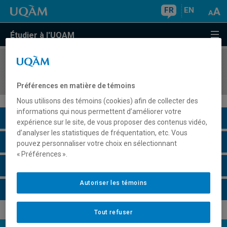
FR
EN
Étudier à l'UQAM
COURS
//
FIN5570
Analyse et évaluation financière d'entreprise
Préférences en matière de témoins
Nous utilisons des témoins (cookies) afin de collecter des
informations qui nous permettent d’améliorer votre
Description du cours
expérience sur le site, de vous proposer des contenus vidéo,
d’analyser les statistiques de fréquentation, etc. Vous
Horaire - Été 2026
pouvez personnaliser votre choix en sélectionnant
« Préférences ».
Horaire - Automne 2026
Autoriser les témoins
Horaire - Hiver 2027
Tout refuser