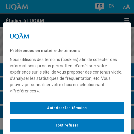
FR
EN
Étudier à l'UQAM
COURS
//
FIN5570
Analyse et évaluation financière d'entreprise
Préférences en matière de témoins
Nous utilisons des témoins (cookies) afin de collecter des
informations qui nous permettent d’améliorer votre
Description du cours
expérience sur le site, de vous proposer des contenus vidéo,
d’analyser les statistiques de fréquentation, etc. Vous
Horaire - Été 2026
pouvez personnaliser votre choix en sélectionnant
« Préférences ».
Horaire - Automne 2026
Autoriser les témoins
Horaire - Hiver 2027
Tout refuser