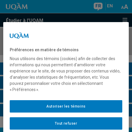
FR
EN
Étudier à l'UQAM
COURS
//
FPD5000
Activité de simulation des Nations Unies
Préférences en matière de témoins
Nous utilisons des témoins (cookies) afin de collecter des
informations qui nous permettent d’améliorer votre
Description du cours
expérience sur le site, de vous proposer des contenus vidéo,
d’analyser les statistiques de fréquentation, etc. Vous
Horaire - Été 2026
pouvez personnaliser votre choix en sélectionnant
« Préférences ».
Horaire - Automne 2026
Autoriser les témoins
Horaire - Hiver 2027
Tout refuser