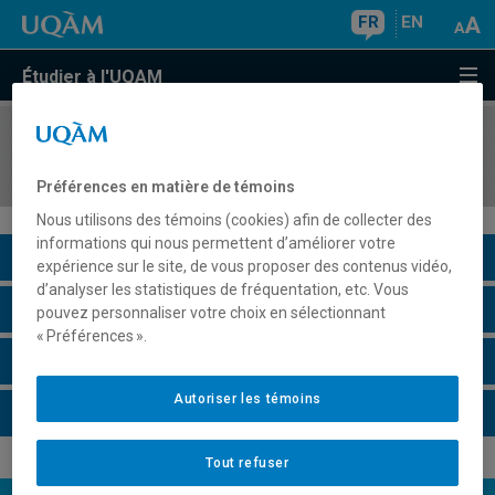
FR
EN
Étudier à l'UQAM
COURS
//
FPD5000
Activité de simulation des Nations Unies
Préférences en matière de témoins
Nous utilisons des témoins (cookies) afin de collecter des
informations qui nous permettent d’améliorer votre
Description du cours
expérience sur le site, de vous proposer des contenus vidéo,
d’analyser les statistiques de fréquentation, etc. Vous
Horaire - Été 2026
pouvez personnaliser votre choix en sélectionnant
« Préférences ».
Horaire - Automne 2026
Autoriser les témoins
Horaire - Hiver 2027
Tout refuser