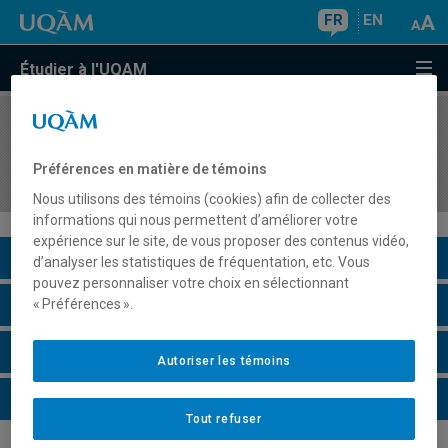
FR
EN
Étudier à l'UQAM
COURS
//
GEO6200
Grands projets urbains: analyse critique et
Préférences en matière de témoins
intervention
Nous utilisons des témoins (cookies) afin de collecter des
informations qui nous permettent d’améliorer votre
expérience sur le site, de vous proposer des contenus vidéo,
Description du cours
d’analyser les statistiques de fréquentation, etc. Vous
pouvez personnaliser votre choix en sélectionnant
Horaire - Été 2026
« Préférences ».
Horaire - Automne 2026
Autoriser les témoins
Horaire - Hiver 2027
Tout refuser