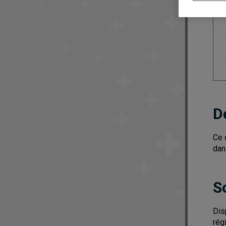
D
Ce 
dan
S
Dis
rég