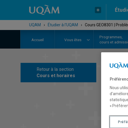
Étudi
UQAM
›
Étudier à l'UQAM
›
Cours GEO8301 | Problè
Programmes,
Accueil
Vous êtes
cours et admiss
Retour à la section
C
Cours et horaires
Préférenc
Nous utili
d’améliore
statistiqu
« Préféren
Préf