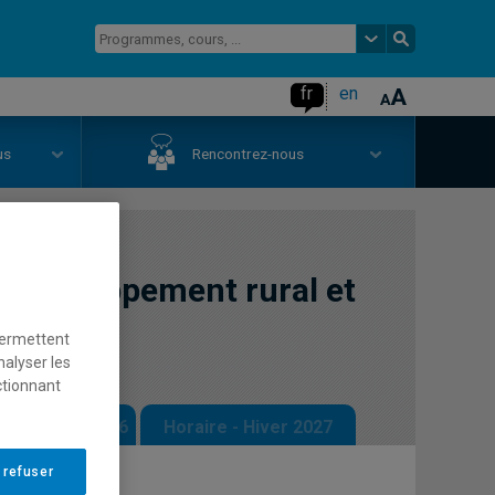
fr
en
us
Rencontrez-nous
 développement rural et
permettent
nalyser les
ctionnant
 - Automne 2026
Horaire - Hiver 2027
 refuser