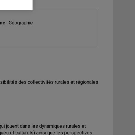
ine
: Géographie
bilités des collectivités rurales et régionales
ui jouent dans les dynamiques rurales et
ues et culturels) ainsi que les perspectives