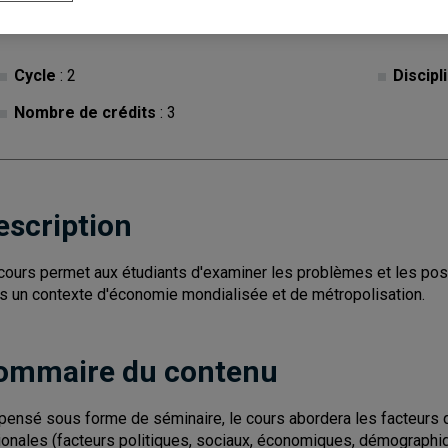
Cycle
: 2
Discipl
Nombre de crédits
: 3
escription
cours permet aux étudiants d'examiner les problèmes et les possi
s un contexte d'économie mondialisée et de métropolisation.
ommaire du contenu
pensé sous forme de séminaire, le cours abordera les facteurs q
ionales (facteurs politiques, sociaux, économiques, démographiq