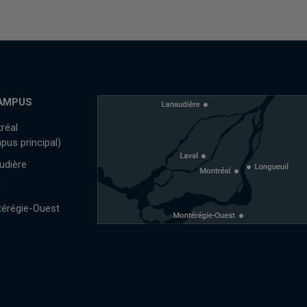
AMPUS
réal
pus principal)
udière
l
érégie-Ouest