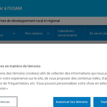
er à l'UQAM
mes de développement rural et régional
Calendriers
Nos
campus
En savoir pl
ion
universitaires
OURS
//
GEO8301
-
Problèmes de
es en matière de témoins
régional
sons des témoins (cookies) afin de collecter des informations qui nous 
r votre expérience sur le site, de vous proposer des contenus vidéo, d’a
es de fréquentation, etc. Vous pouvez personnaliser votre choix en séle
ces ».
Description
Horaire - Été 2026
Horaire
érences
Autoriser les témoins
Tout