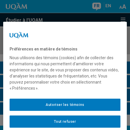
FR
EN
Étudier à l'UQAM
COURS
//
HAR4635
Art moderne et contemporain autochtone
Préférences en matière de témoins
Nous utilisons des témoins (cookies) afin de collecter des
informations qui nous permettent d’améliorer votre
Description du cours
expérience sur le site, de vous proposer des contenus vidéo,
d’analyser les statistiques de fréquentation, etc. Vous
Horaire - Été 2026
pouvez personnaliser votre choix en sélectionnant
« Préférences ».
Horaire - Automne 2026
Autoriser les témoins
Horaire - Hiver 2027
Tout refuser