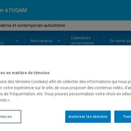
er à l'UQAM
oderne et contemporain autochtone
Calendriers
Nos
campus
En savoir pl
ion
universitaires
es en matière de témoins
OURS
//
HAR4635
-
Art moderne 
sons des témoins (cookies) afin de collecter des informations qui nous 
autochtone
r votre expérience sur le site, de vous proposer des contenus vidéo, d’a
es de fréquentation, etc. Vous pouvez personnaliser votre choix en séle
ces ».
Description
Horaire - Été 2026
Horaire
érences
Autoriser les témoins
Tout