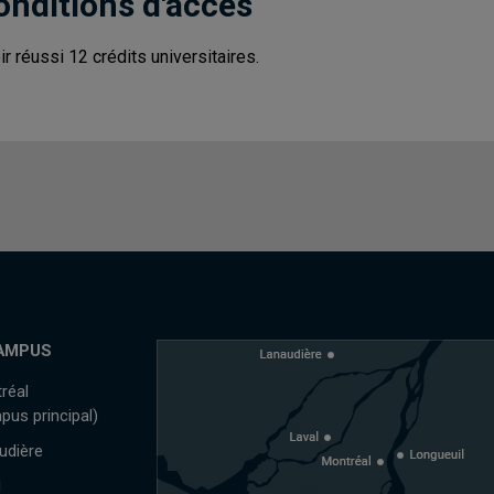
onditions d'accès
ir réussi 12 crédits universitaires.
AMPUS
réal
pus principal)
udière
l