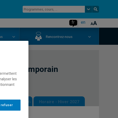
fr
en
us
Rencontrez-nous
et contemporain
permettent
nalyser les
ctionnant
 - Automne 2026
Horaire - Hiver 2027
 refuser