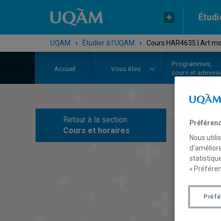
Étudi
UQAM
›
Étudier à l'UQAM
›
Cours HAR4635 | Art m
Programmes,
Accueil
Vous êtes
cours et admiss
Retour à la section
Préférenc
C
Cours et horaires
Nous utili
d’améliore
statistiqu
« Préféren
Préf