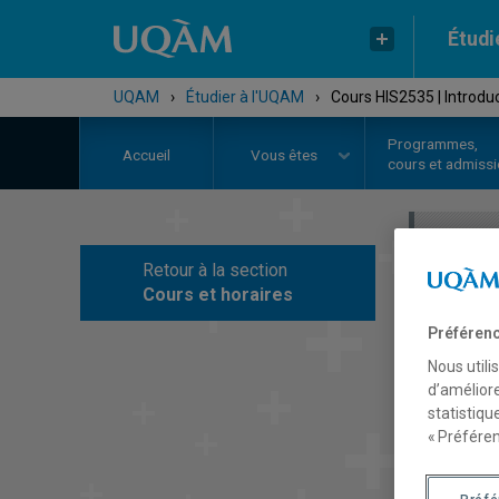
Étudi
UQAM
›
Étudier à l'UQAM
›
Cours HIS2535 | Introdu
Programmes,
Accueil
Vous êtes
cours et admiss
Retour à la section
C
Cours et horaires
Préférenc
Nous utili
d’améliore
statistiqu
« Préféren