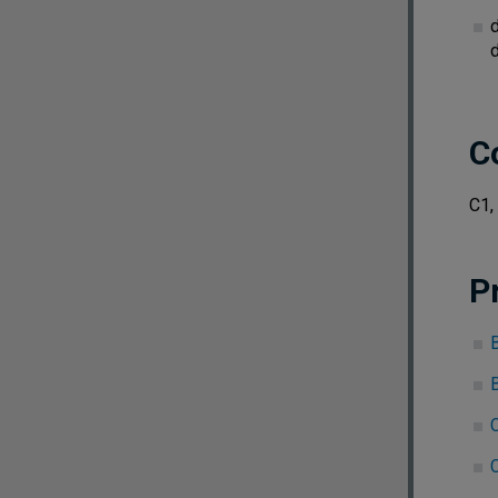
d
d
C
C1,
P
B
C
C