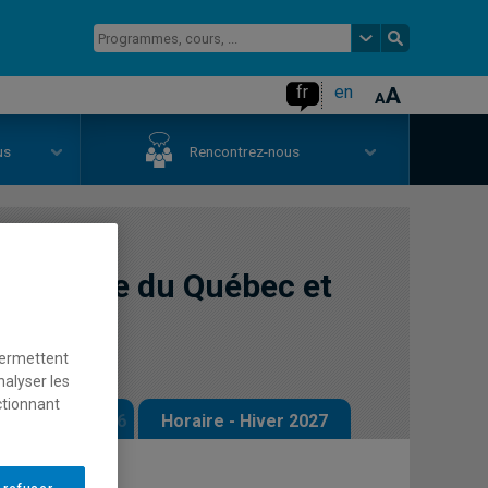
fr
en
us
Rencontrez-nous
l'histoire du Québec et
permettent
nalyser les
ctionnant
 - Automne 2026
Horaire - Hiver 2027