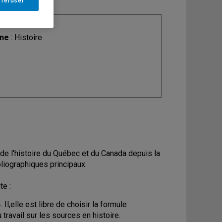
 refuser
ine
: Histoire
e l'histoire du Québec et du Canada depuis la
bliographiques principaux.
te :
l,elle est libre de choisir la formule
travail sur les sources en histoire.