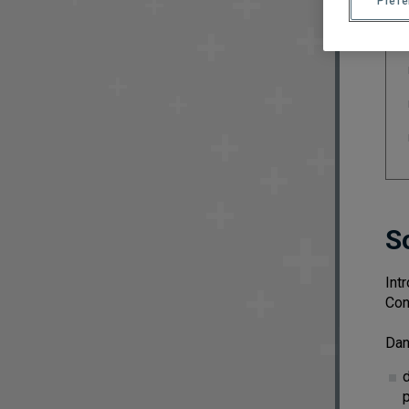
Préf
S
Int
Con
Dan
d
p