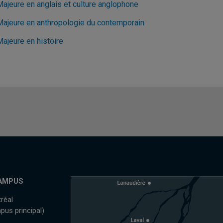
Majeure en anglais et culture anglophone
Majeure en anthropologie du contemporain
Majeure en histoire
AMPUS
réal
pus principal)