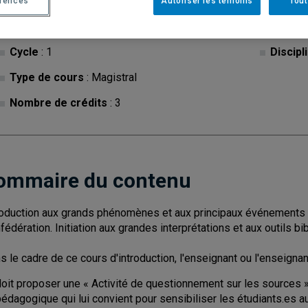
érences
Autoriser les témoins
Tout
Cycle
: 1
Discipl
Type de cours
: Magistral
Nombre de crédits
: 3
ommaire du contenu
roduction aux grands phénomènes et aux principaux événements d
fédération. Initiation aux grandes interprétations et aux outils bi
s le cadre de ce cours d'introduction, l'enseignant ou l'enseignan
oit proposer une « Activité de questionnement sur les sources ». I
édagogique qui lui convient pour sensibiliser les étudiants.es au 