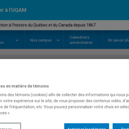
er à l'UQAM
ction à l'histoire du Québec et du Canada depuis 1867
Calendriers
Nos
campus
En savoir pl
ion
universitaires
OURS
//
HIS2535
-
Introduction à 
du Canada depuis 1867
es en matière de témoins
sons des témoins (cookies) afin de collecter des informations qui nous 
r votre expérience sur le site, de vous proposer des contenus vidéo, d’a
es de fréquentation, etc. Vous pouvez personnaliser votre choix en séle
Description
Horaire - Été 2026
Horaire
ces ».