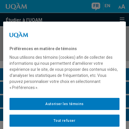
FR
EN
Étudier à l'UQAM
COURS
//
INF1035
Informatique pour les sciences : programmation
Préférences en matière de témoins
simulation et exploitation de données
Nous utilisons des témoins (cookies) afin de collecter des
informations qui nous permettent d’améliorer votre
expérience sur le site, de vous proposer des contenus vidéo,
Description du cours
d’analyser les statistiques de fréquentation, etc. Vous
pouvez personnaliser votre choix en sélectionnant
Horaire - Été 2026
« Préférences ».
Horaire - Automne 2026
Autoriser les témoins
Horaire - Hiver 2027
Tout refuser