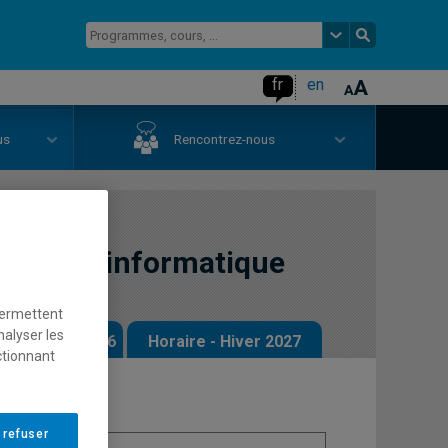
fr
en
us
Rencontrez-nous
 pour l'informatique
permettent
nalyser les
 - Automne 2026
Horaire - Hiver 2027
ctionnant
 refuser