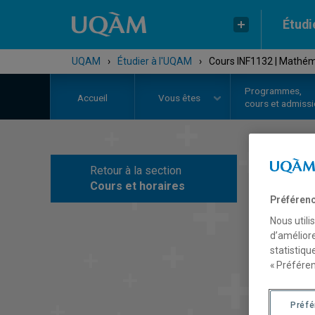
Étudi
UQAM
›
Étudier à l'UQAM
›
Cours INF1132 | Mathém
Programmes,
Accueil
Vous êtes
cours et admiss
Retour à la section
C
Cours et horaires
Préférenc
Nous utili
d’améliore
statistiqu
« Préféren
Préf