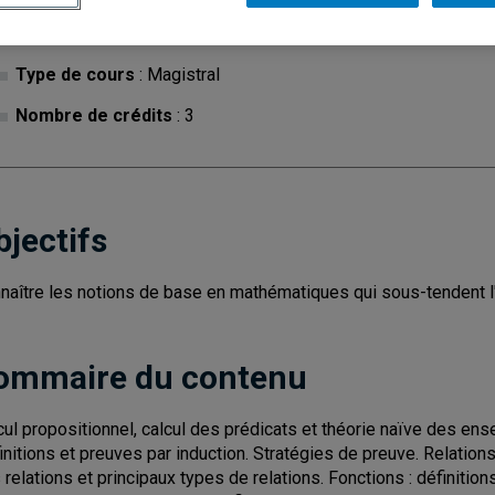
Cycle
: 1
Discipl
Type de cours
: Magistral
Nombre de crédits
: 3
bjectifs
naître les notions de base en mathématiques qui sous-tendent l'
ommaire du contenu
cul propositionnel, calcul des prédicats et théorie naïve des en
initions et preuves par induction. Stratégies de preuve. Relations
 relations et principaux types de relations. Fonctions : définitio