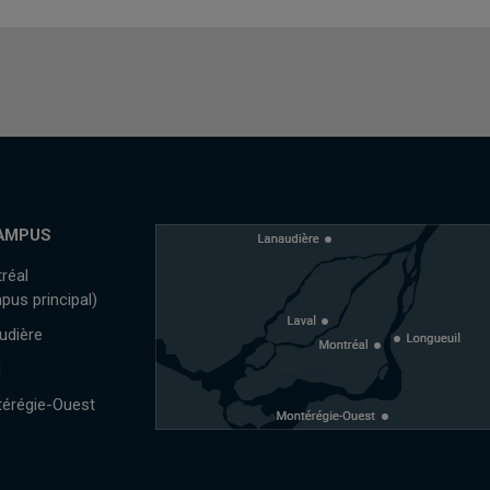
AMPUS
réal
pus principal)
udière
l
érégie-Ouest