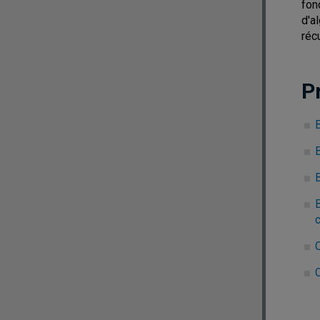
fon
d'a
réc
P
B
B
c