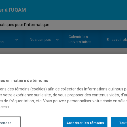
er à l'UQAM
atiques pour l'informatique
Calendriers
Nos
campus
En savoir pl
ion
universitaires
OURS
//
INF1132
-
Mathématiques
es en matière de témoins
sons des témoins (cookies) afin de collecter des informations qui nous 
r votre expérience sur le site, de vous proposer des contenus vidéo, d’a
Description
Horaire - Été 2026
Horaire
es de fréquentation, etc. Vous pouvez personnaliser votre choix en séle
ces ».
érences
Autoriser les témoins
Tout