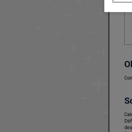
O
Con
S
Cal
Déf
des