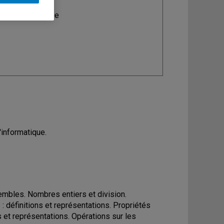
ine
: Informatique
informatique.
sembles. Nombres entiers et division.
 : définitions et représentations. Propriétés
ns et représentations. Opérations sur les