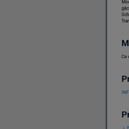
Mod
gâc
Sch
Tra
M
Ce 
P
INF
P