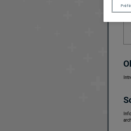
Préf
O
Int
S
Inf
arc