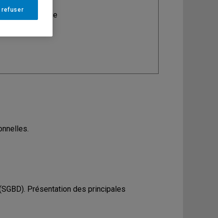
 refuser
ine
: Informatique
onnelles.
SGBD). Présentation des principales