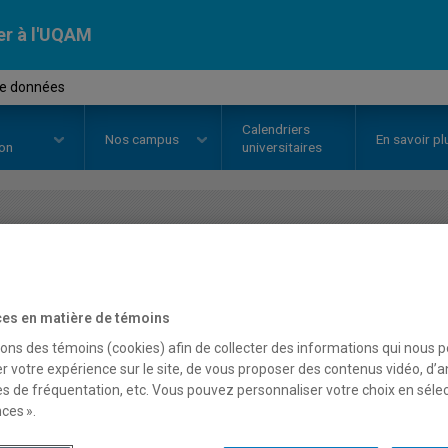
er à l'UQAM
de données
Calendriers
Nos
campus
En savoir pl
ion
universitaires
OURS
//
INF3080
-
Bases de donn
es en matière de témoins
Description
Horaire - Été 2026
Horaire
sons des témoins (cookies) afin de collecter des informations qui nous 
r votre expérience sur le site, de vous proposer des contenus vidéo, d’a
es de fréquentation, etc. Vous pouvez personnaliser votre choix en séle
ces ».