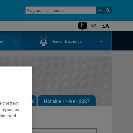
fr
en
us
Rencontrez-nous
ées
 - Automne 2026
Horaire - Hiver 2027
permettent
nalyser les
ctionnant