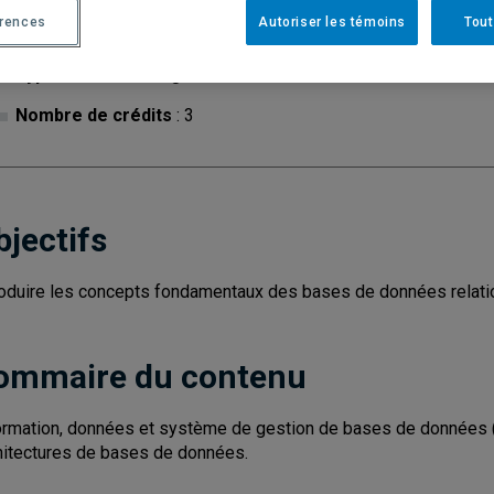
érences
Autoriser les témoins
Tout
Cycle
: 1
Discipl
Type de cours
: Magistral
Nombre de crédits
: 3
bjectifs
roduire les concepts fondamentaux des bases de données relati
ommaire du contenu
ormation, données et système de gestion de bases de données (
hitectures de bases de données.