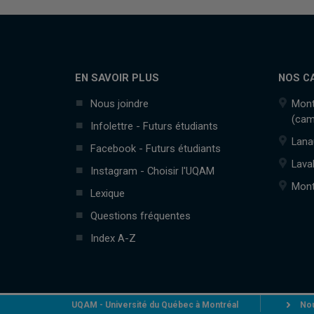
EN SAVOIR PLUS
NOS C
Nous joindre
Mont
(cam
Infolettre - Futurs étudiants
Lana
Facebook - Futurs étudiants
Lava
Instagram - Choisir l'UQAM
Mont
Lexique
Questions fréquentes
Index A-Z
UQAM - Université du Québec à Montréal
Nou