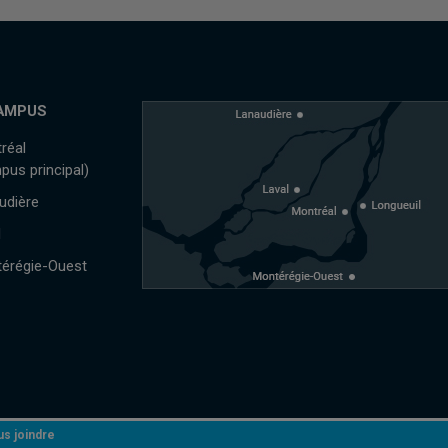
AMPUS
réal
pus principal)
udière
l
érégie-Ouest
s joindre