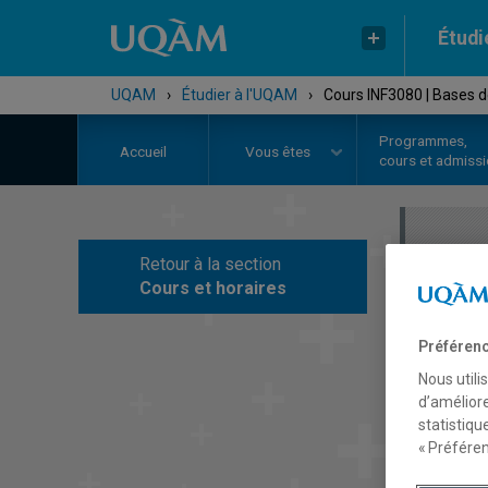
Étudi
UQAM
›
Étudier à l'UQAM
›
Cours INF3080 | Bases 
Programmes,
Accueil
Vous êtes
cours et admiss
Retour à la section
C
Cours et horaires
Préférenc
Nous utili
d’améliore
statistiqu
« Préféren