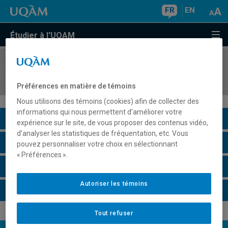
FR
EN
Étudier à l'UQAM
COURS
//
INF7541
Théorie des langages et des automates
Préférences en matière de témoins
Nous utilisons des témoins (cookies) afin de collecter des
informations qui nous permettent d’améliorer votre
Description du cours
expérience sur le site, de vous proposer des contenus vidéo,
d’analyser les statistiques de fréquentation, etc. Vous
Horaire - Été 2026
pouvez personnaliser votre choix en sélectionnant
« Préférences ».
Horaire - Automne 2026
Autoriser les témoins
Horaire - Hiver 2027
Tout refuser