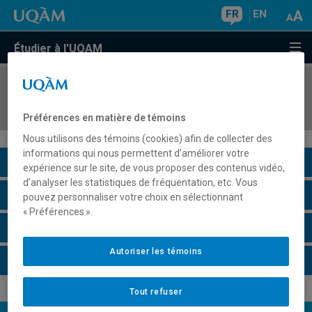
FR
EN
Étudier à l'UQAM
COURS
//
INF7541
Théorie des langages et des automates
Préférences en matière de témoins
Nous utilisons des témoins (cookies) afin de collecter des
informations qui nous permettent d’améliorer votre
Description du cours
expérience sur le site, de vous proposer des contenus vidéo,
d’analyser les statistiques de fréquentation, etc. Vous
Horaire - Été 2026
pouvez personnaliser votre choix en sélectionnant
« Préférences ».
Horaire - Automne 2026
Autoriser les témoins
Horaire - Hiver 2027
Tout refuser