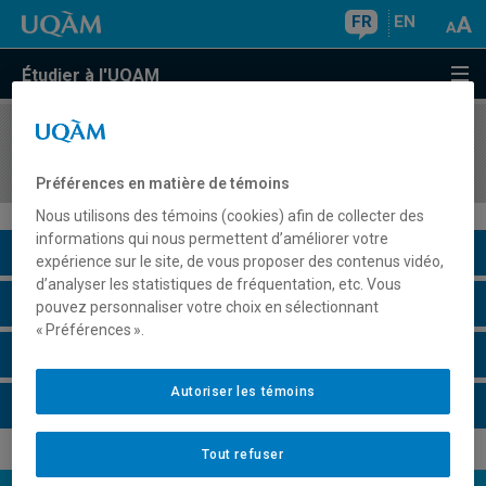
FR
EN
Étudier à l'UQAM
COURS
//
LIN1008
Orthographe du français
Préférences en matière de témoins
Nous utilisons des témoins (cookies) afin de collecter des
informations qui nous permettent d’améliorer votre
Description du cours
expérience sur le site, de vous proposer des contenus vidéo,
d’analyser les statistiques de fréquentation, etc. Vous
Horaire - Été 2026
pouvez personnaliser votre choix en sélectionnant
« Préférences ».
Horaire - Automne 2026
Autoriser les témoins
Horaire - Hiver 2027
Tout refuser