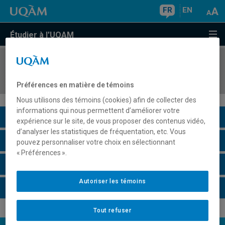
FR
EN
Étudier à l'UQAM
COURS
//
LIT1004
Le français écrit dans l'enseignement des arts
Préférences en matière de témoins
Nous utilisons des témoins (cookies) afin de collecter des
informations qui nous permettent d’améliorer votre
Description du cours
expérience sur le site, de vous proposer des contenus vidéo,
d’analyser les statistiques de fréquentation, etc. Vous
Horaire - Été 2026
pouvez personnaliser votre choix en sélectionnant
« Préférences ».
Horaire - Automne 2026
Autoriser les témoins
Horaire - Hiver 2027
Tout refuser