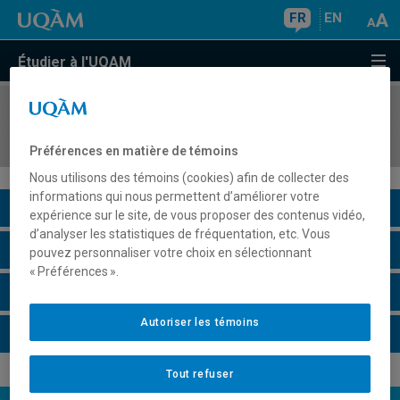
FR
EN
Étudier à l'UQAM
COURS
//
MAT2082
Méthodes statistiques
Préférences en matière de témoins
Nous utilisons des témoins (cookies) afin de collecter des
informations qui nous permettent d’améliorer votre
Description du cours
expérience sur le site, de vous proposer des contenus vidéo,
d’analyser les statistiques de fréquentation, etc. Vous
Horaire - Été 2026
pouvez personnaliser votre choix en sélectionnant
« Préférences ».
Horaire - Automne 2026
Autoriser les témoins
Horaire - Hiver 2027
Tout refuser