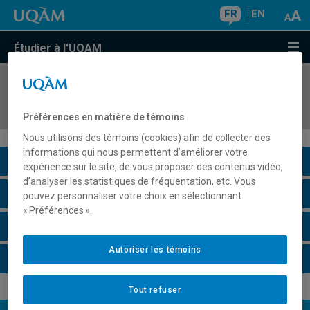
FR
EN
Étudier à l'UQAM
COURS
//
MAT8780
Principes de simulation
Préférences en matière de témoins
Nous utilisons des témoins (cookies) afin de collecter des
informations qui nous permettent d’améliorer votre
Description du cours
expérience sur le site, de vous proposer des contenus vidéo,
d’analyser les statistiques de fréquentation, etc. Vous
Horaire - Été 2026
pouvez personnaliser votre choix en sélectionnant
« Préférences ».
Horaire - Automne 2026
Autoriser les témoins
Horaire - Hiver 2027
Tout refuser