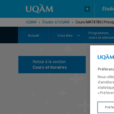
Étudi
UQAM
›
Étudier à l'UQAM
›
Cours MAT8780 | Princi
Programmes,
Accueil
Vous êtes
cours et admiss
Retour à la section
C
Cours et horaires
Préférenc
Nous utili
d’améliore
statistiqu
« Préféren
Préf