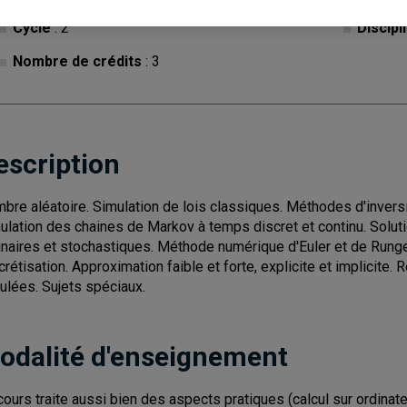
Cycle
: 2
Discipl
Nombre de crédits
: 3
escription
bre aléatoire. Simulation de lois classiques. Méthodes d'inversi
ulation des chaines de Markov à temps discret et continu. Solut
inaires et stochastiques. Méthode numérique d'Euler et de Run
crétisation. Approximation faible et forte, explicite et implicite
ulées. Sujets spéciaux.
odalité d'enseignement
cours traite aussi bien des aspects pratiques (calcul sur ordinate