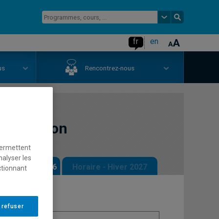
fr
en
us
Rencontrez-nous
simulation
permettent
nalyser les
 - Automne 2026
Horaire - Hiver 2027
ctionnant
 refuser