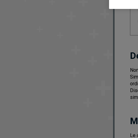
D
Nom
Sim
ord
Dis
sim
M
Le 