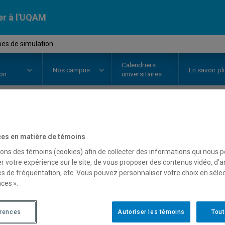
er à l'UQAM
pes de simulation
Calendriers
Nos
campus
En savoir pl
ion
universitaires
OURS
//
MAT8780
-
Principes de 
es en matière de témoins
sons des témoins (cookies) afin de collecter des informations qui nous 
r votre expérience sur le site, de vous proposer des contenus vidéo, d’a
Description
Horaire - Été 2026
Horaire
es de fréquentation, etc. Vous pouvez personnaliser votre choix en séle
ces ».
érences
Autoriser les témoins
Tout