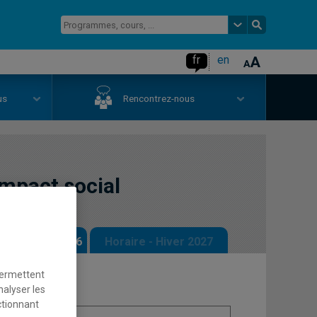
fr
en
us
Rencontrez-nous
impact social
 - Automne 2026
Horaire - Hiver 2027
permettent
nalyser les
ctionnant