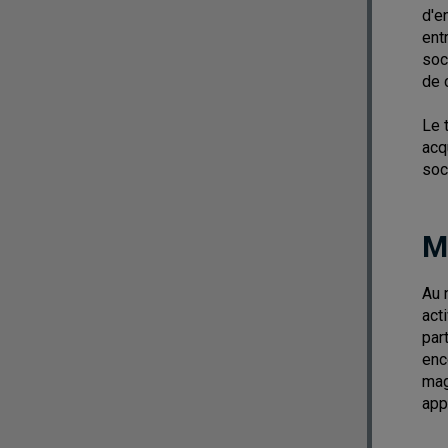
d'e
ent
soc
de 
Le 
acq
soc
M
Au 
act
par
enc
mag
app