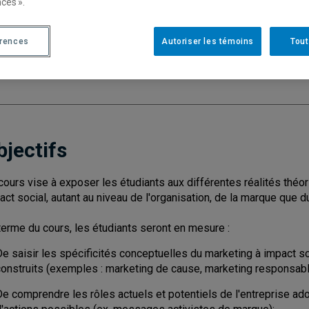
ces ».
Cycle
: 1
Discipl
érences
Autoriser les témoins
Tout
Type de cours
: Magistral
Nombre de crédits
: 3
bjectifs
cours vise à exposer les étudiants aux différentes réalités théo
act social, autant au niveau de l'organisation, de la marque qu
terme du cours, les étudiants seront en mesure :
e saisir les spécificités conceptuelles du marketing à impact so
construits (exemples : marketing de cause, marketing responsabl
e comprendre les rôles actuels et potentiels de l'entreprise ado