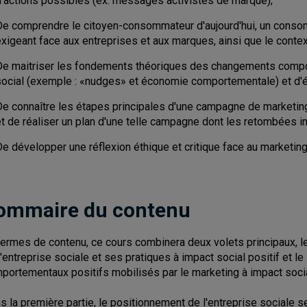
d'actions possibles (ex. messages activistes de marque);
De comprendre le citoyen-consommateur d'aujourd'hui, un consom
xigeant face aux entreprises et aux marques, ainsi que le context
De maitriser les fondements théoriques des changements compo
social (exemple : «nudges» et économie comportementale) et d'éva
De connaître les étapes principales d'une campagne de marketin
t de réaliser un plan d'une telle campagne dont les retombées in
e développer une réflexion éthique et critique face au marketing
ommaire du contenu
termes de contenu, ce cours combinera deux volets principaux, l
l'entreprise sociale et ses pratiques à impact social positif et 
portementaux positifs mobilisés par le marketing à impact socia
s la première partie, le positionnement de l'entreprise sociale