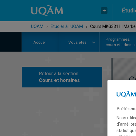
Étudi
UQAM
›
Étudier à l'UQAM
›
Cours MKG3311 | Market
Programmes,
Accueil
Vous êtes
cours et admiss
Retour à la section
C
Cours et horaires
Préférenc
Nous utili
d’améliore
statistiqu