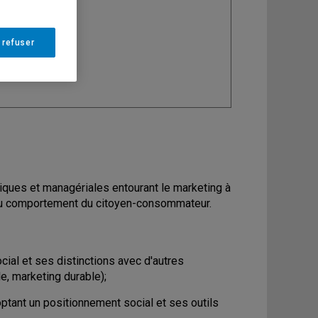
ine
: Marketing
 refuser
riques et managériales entourant le marketing à
e du comportement du citoyen-consommateur.
cial et ses distinctions avec d'autres
e, marketing durable);
ptant un positionnement social et ses outils