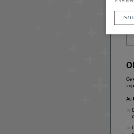
« Préféren
Préf
O
Ce 
imp
Au 
D
D