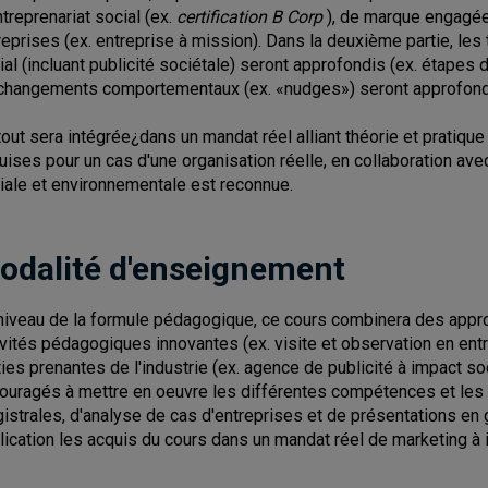
ntreprenariat social (ex.
certification B Corp
), de marque engagée 
reprises (ex. entreprise à mission). Dans la deuxième partie, l
ial (incluant publicité sociétale) seront approfondis (ex. étapes
changements comportementaux (ex. «nudges») seront approfond
tout sera intégrée¿dans un mandat réel alliant théorie et pratique
uises pour un cas d'une organisation réelle, en collaboration ave
iale et environnementale est reconnue.
odalité d'enseignement
niveau de la formule pédagogique, ce cours combinera des appr
ivités pédagogiques innovantes (ex. visite et observation en entr
ties prenantes de l'industrie (ex. agence de publicité à impact soci
ouragés à mettre en oeuvre les différentes compétences et les o
istrales, d'analyse de cas d'entreprises et de présentations en 
lication les acquis du cours dans un mandat réel de marketing à 