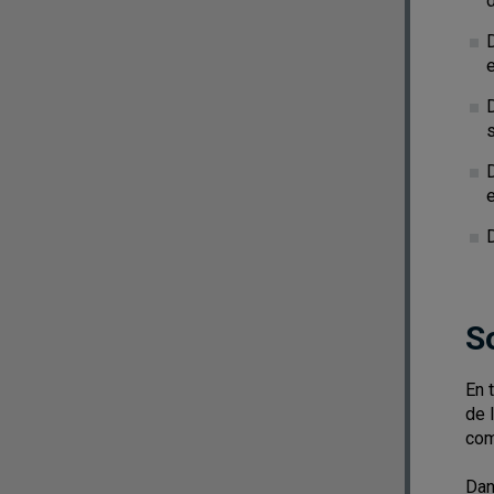
e
e
D
S
En 
de 
com
Dan