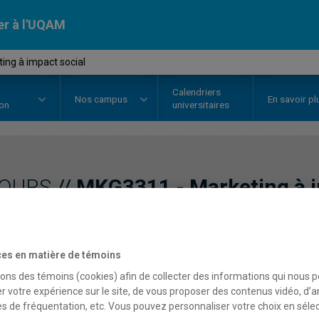
er à l'UQAM
ing à impact social
Calendriers
Nos
campus
En savoir pl
ion
universitaires
OURS
//
MKG3311
-
Marketing à 
Description
Horaire - Été 2026
Horaire
es en matière de témoins
sons des témoins (cookies) afin de collecter des informations qui nous 
r votre expérience sur le site, de vous proposer des contenus vidéo, d’a
es de fréquentation, etc. Vous pouvez personnaliser votre choix en séle