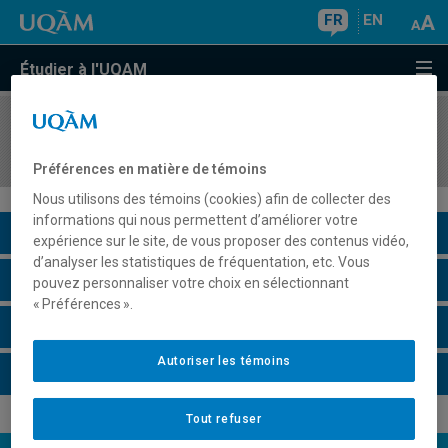
FR
EN
Étudier à l'UQAM
COURS
//
MKG3331
Gestion de campagnes de marketing numérique
Préférences en matière de témoins
Nous utilisons des témoins (cookies) afin de collecter des
informations qui nous permettent d’améliorer votre
Description du cours
expérience sur le site, de vous proposer des contenus vidéo,
d’analyser les statistiques de fréquentation, etc. Vous
Horaire - Été 2026
pouvez personnaliser votre choix en sélectionnant
« Préférences ».
Horaire - Automne 2026
Autoriser les témoins
Horaire - Hiver 2027
Tout refuser