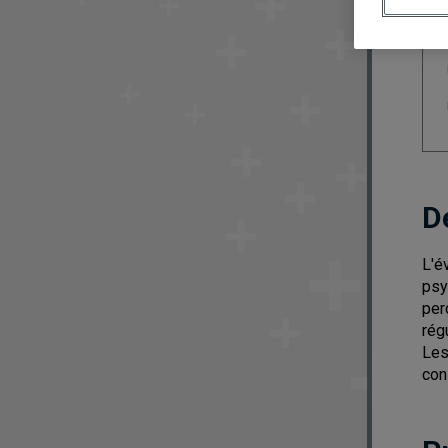
D
L'é
psy
per
rég
Les
con