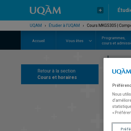
Étudi
UQAM
›
Étudier à l'UQAM
›
Cours MKG5305 | Comp
Programmes,
Accueil
Vous êtes
cours et admiss
Retour à la section
C
Cours et horaires
Préférenc
Nous utili
d’améliore
statistiqu
« Préféren
Préf