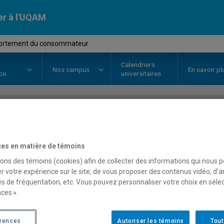
er à l'UQAM
ortement du consommateur
Calendriers
Nos
campus
En savoir pl
ion
universitaires
OURS
//
MKG5305
-
Comporteme
es en matière de témoins
sons des témoins (cookies) afin de collecter des informations qui nous 
Description
Horaire - Été 2026
Horaire
r votre expérience sur le site, de vous proposer des contenus vidéo, d’a
es de fréquentation, etc. Vous pouvez personnaliser votre choix en séle
ces ».
érences
Autoriser les témoins
Tout