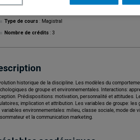
Cycle
: 1
Discipl
Type de cours
: Magistral
Nombre de crédits
: 3
escription
volution historique de la discipline. Les modèles du comportem
chologiques de groupe et environnementales. Interactions: appre
ception. Prédispositions: motivation, personnalité et attitudes. 
ulatoires; implication et attribution. Les variables de groupe: les 
 variables environnementales: milieu, classe sociale, mode de v
sommateur et la communication marketing.