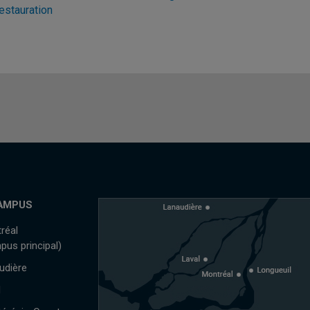
estauration
AMPUS
réal
pus principal)
udière
l