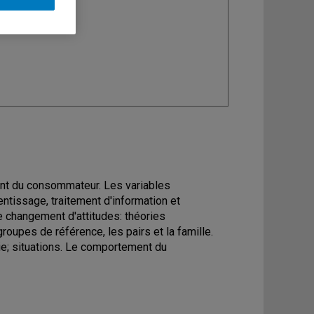
ine
: Marketing
ent du consommateur. Les variables
ntissage, traitement d'information et
Le changement d'attitudes: théories
groupes de référence, les pairs et la famille.
ie; situations. Le comportement du