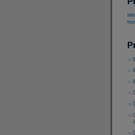
P
MKG
tou
P
B
C
C