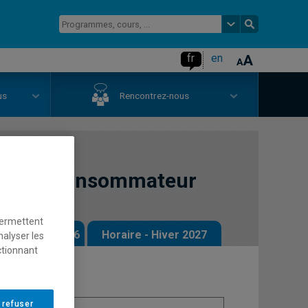
fr
en
us
Rencontrez-nous
nt du consommateur
permettent
 - Automne 2026
Horaire - Hiver 2027
nalyser les
ctionnant
 refuser