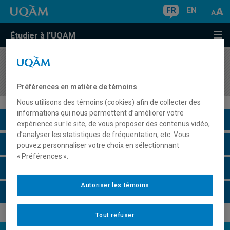
FR
EN
Étudier à l'UQAM
COURS
//
MKG5305
Comportement du consommateur
Préférences en matière de témoins
Nous utilisons des témoins (cookies) afin de collecter des
informations qui nous permettent d’améliorer votre
Description du cours
expérience sur le site, de vous proposer des contenus vidéo,
d’analyser les statistiques de fréquentation, etc. Vous
Horaire - Été 2026
pouvez personnaliser votre choix en sélectionnant
« Préférences ».
Horaire - Automne 2026
Autoriser les témoins
Horaire - Hiver 2027
Tout refuser