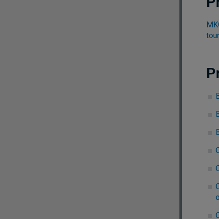
P
MKG
tou
P
B
C
C