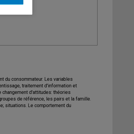
ine
: Marketing
ent du consommateur. Les variables
ntissage, traitement d'information et
Le changement d'attitudes: théories
groupes de référence, les pairs et la famille.
ie; situations. Le comportement du