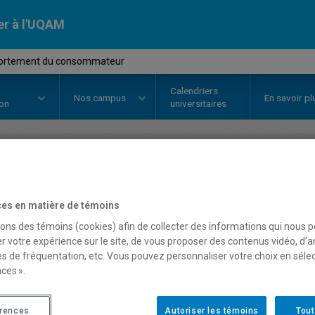
er à l'UQAM
ortement du consommateur
Calendriers
Nos
campus
En savoir pl
ion
universitaires
OURS
//
MKG5305
-
Comporteme
es en matière de témoins
sons des témoins (cookies) afin de collecter des informations qui nous 
Description
Horaire - Été 2026
Horaire
r votre expérience sur le site, de vous proposer des contenus vidéo, d’a
es de fréquentation, etc. Vous pouvez personnaliser votre choix en séle
ces ».
érences
Autoriser les témoins
Tout