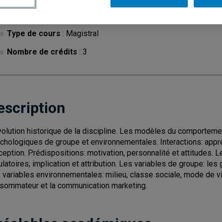
Cycle
: 1
Discipl
Type de cours
: Magistral
Nombre de crédits
: 3
escription
volution historique de la discipline. Les modèles du comportem
chologiques de groupe et environnementales. Interactions: appre
ception. Prédispositions: motivation, personnalité et attitudes. 
ulatoires; implication et attribution. Les variables de groupe: les 
 variables environnementales: milieu, classe sociale, mode de v
sommateur et la communication marketing.