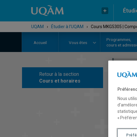
Étudi
UQAM
›
Étudier à l'UQAM
›
Cours MKG5305 | Comp
Programmes,
Accueil
Vous êtes
cours et admiss
Retour à la section
C
Cours et horaires
Préférenc
Nous utili
d’améliore
statistiqu
« Préféren
Préf