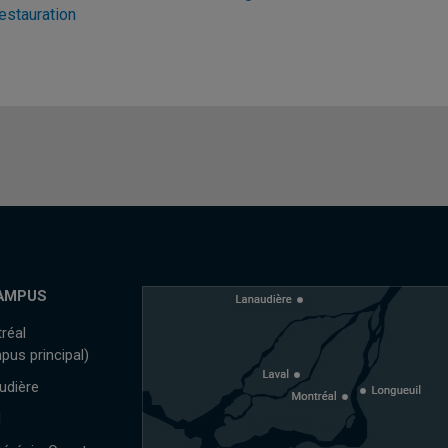
estauration
AMPUS
réal
pus principal)
udière
l