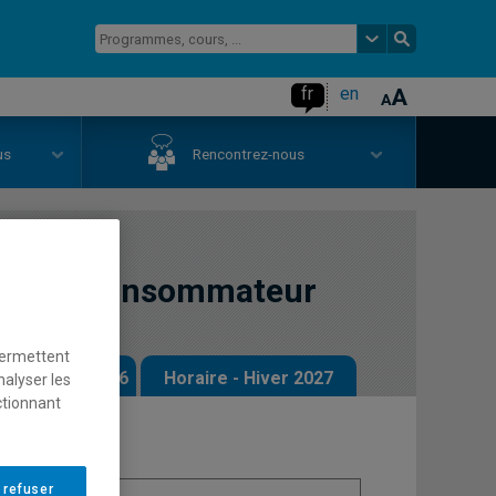
fr
en
us
Rencontrez-nous
nt du consommateur
permettent
 - Automne 2026
Horaire - Hiver 2027
nalyser les
ctionnant
 refuser