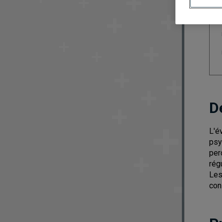
D
L'é
psy
per
rég
Les
con